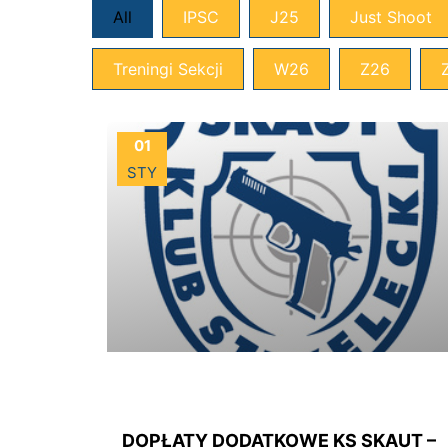
All
IPSC
J25
Just Shoot
Treningi Sekcji
W26
Z26
01
STY
DOPŁATY DODATKOWE KS SKAUT –