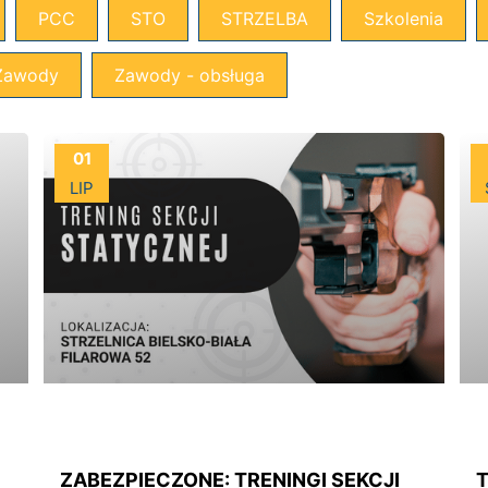
PCC
STO
STRZELBA
Szkolenia
Zawody
Zawody - obsługa
01
LIP
ZABEZPIECZONE: TRENINGI SEKCJI
T