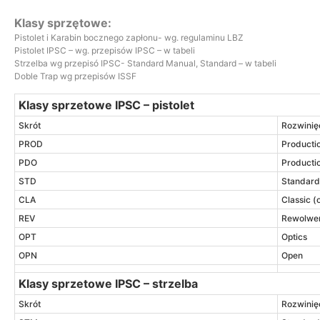
Klasy sprzętowe:
Pistolet i Karabin bocznego zapłonu- wg. regulaminu LBZ
Pistolet IPSC – wg. przepisów IPSC – w tabeli
Strzelba wg przepisó IPSC- Standard Manual, Standard – w tabeli
Doble Trap wg przepisów ISSF
Klasy sprzetowe IPSC – pistolet
Skrót
Rozwinię
PROD
Producti
PDO
Producti
STD
Standard
CLA
Classic (o
REV
Rewolwe
OPT
Optics
OPN
Open
Klasy sprzetowe IPSC – strzelba
Skrót
Rozwinię