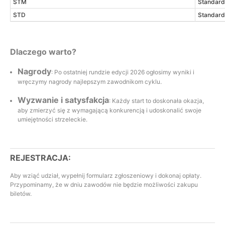
STM
Standard
STD
Standard
Dlaczego warto?
Nagrody
: Po ostatniej rundzie edycji 2026 ogłosimy wyniki i
wręczymy nagrody najlepszym zawodnikom cyklu.
Wyzwanie i satysfakcja
: Każdy start to doskonała okazja,
aby zmierzyć się z wymagającą konkurencją i udoskonalić swoje
umiejętności strzeleckie.
REJESTRACJA:
Aby wziąć udział, wypełnij formularz zgłoszeniowy i dokonaj opłaty.
Przypominamy, że w dniu zawodów nie będzie możliwości zakupu
biletów.