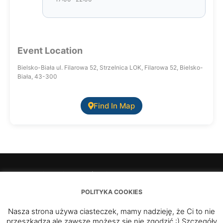
Event Location
Bielsko-Biała ul. Filarowa 52, Strzelnica LOK, Filarowa 52, Bielsko-
Biała, 43-300
Find In Map
O Nas i zbrojowni słów kilka…
Regulamin portalu zbrojownia.ksskaut.pl
POLITYKA COOKIES
Polityka Cookies
Strona klubowa
Nasza strona używa ciasteczek, mamy nadzieję, że Ci to nie
Formularz kontaktowy
przeszkadza ale zawsze możesz się nie zgodzić :) Szczegóły