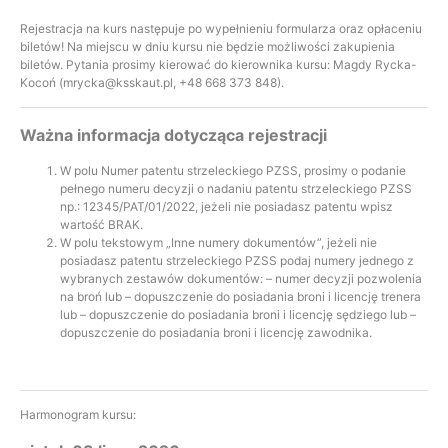
Rejestracja na kurs następuje po wypełnieniu formularza oraz opłaceniu
biletów! Na miejscu w dniu kursu nie będzie możliwości zakupienia
biletów. Pytania prosimy kierować do kierownika kursu: Magdy Rycka-
Kocoń (mrycka@ksskaut.pl, +48 668 373 848).
Ważna informacja dotycząca rejestracji
W polu Numer patentu strzeleckiego PZSS, prosimy o podanie
pełnego numeru decyzji o nadaniu patentu strzeleckiego PZSS
np.: 12345/PAT/01/2022, jeżeli nie posiadasz patentu wpisz
wartość BRAK.
W polu tekstowym „Inne numery dokumentów”, jeżeli nie
posiadasz patentu strzeleckiego PZSS podaj numery jednego z
wybranych zestawów dokumentów: – numer decyzji pozwolenia
na broń lub – dopuszczenie do posiadania broni i licencję trenera
lub – dopuszczenie do posiadania broni i licencję sędziego lub –
dopuszczenie do posiadania broni i licencję zawodnika.
Harmonogram kursu: