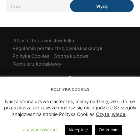
O Nas i zbrojowni słów kilka…
Regulamin portalu zbrojownia.ksskaut.pl
Polityka Cookies
Strona klubowa
Formularz kontaktowy
POLITYKA COOKIES
© KSSKAUT 2019-2024
Nasza strona używa ciasteczek, mamy nadzieję, że Ci to nie
przeszkadza ale zawsze możesz się nie zgodzić :) Szczegóły
znajdziesz na stronie Polityka Cookies
Czytaj więcej
.
Zaawansowane
Akceptuję
Odrzucam