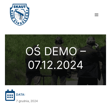
Główne
OŚ DEMO –
07.12.2024
DATA:
7 grudnia, 2024