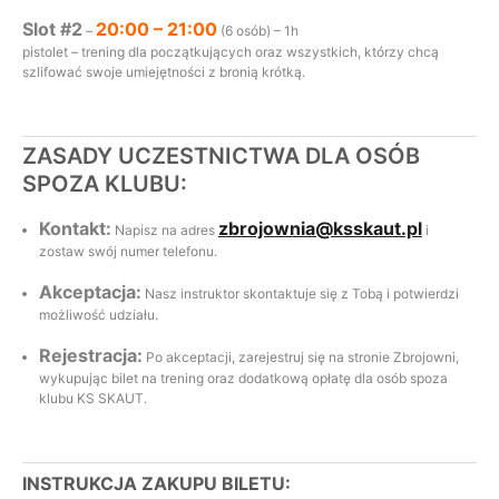
Slot #2
20:00 – 21:00
–
(6 osób) – 1h
pistolet – trening dla początkujących oraz wszystkich, którzy chcą
szlifować swoje umiejętności z bronią krótką.
ZASADY UCZESTNICTWA DLA OSÓB
SPOZA KLUBU:
Kontakt:
zbrojownia@ksskaut.pl
Napisz na adres
i
zostaw swój numer telefonu.
Akceptacja:
Nasz instruktor skontaktuje się z Tobą i potwierdzi
możliwość udziału.
Rejestracja:
Po akceptacji, zarejestruj się na stronie Zbrojowni,
wykupując bilet na trening oraz dodatkową opłatę dla osób spoza
klubu KS SKAUT.
INSTRUKCJA ZAKUPU BILETU: