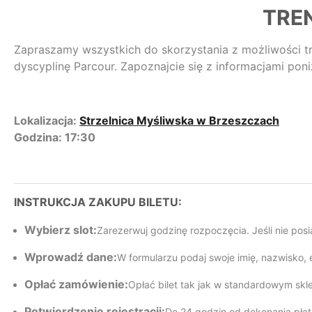
TRE
Zapraszamy wszystkich do skorzystania z możliwości t
dyscyplinę Parcour. Zapoznajcie się z informacjami poni
Lokalizacja:
Strzelnica Myśliwska w Brzeszczach
Godzina: 17:30
INSTRUKCJA ZAKUPU BILETU:
Wybierz slot:
Zarezerwuj godzinę rozpoczęcia. Jeśli nie pos
Wprowadź dane:
W formularzu podaj swoje imię, nazwisko, e
Opłać zamówienie:
Opłać bilet tak jak w standardowym skl
Potwierdzenie rejestracji:
Do 24 godzin od dokonania płatno