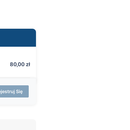
80,00
zł
jestruj Się