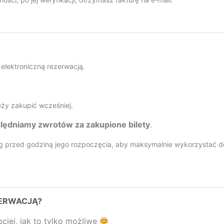
 elektroniczną rezerwacją.
eży zakupić wcześniej.
lędniamy zwrotów za zakupione bilety
.
ing przed godziną jego rozpoczęcia, aby maksymalnie wykorzystać d
ZERWACJĄ?
iej, jak to tylko możliwe