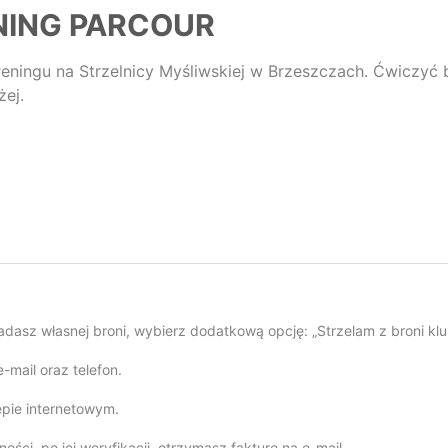
NING PARCOUR
reningu na Strzelnicy Myśliwskiej w Brzeszczach. Ćwiczyć
żej.
iadasz własnej broni, wybierz dodatkową opcję: „Strzelam z broni kl
-mail oraz telefon.
epie internetowym.
ści, po jej weryfikacji, otrzymasz fakturę na e-mail.