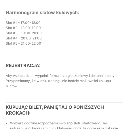
Harmonogram slotów kulowych:
Slot #1 – 17:00-18:00
Slot #2 – 18:00-19:00
Slot #3 – 19:00-20:00
Slot #4 – 20:00-21:00
Slot #5 – 21:00-22:00
REJESTRACJA:
Aby wziąć udział, wypełnij formularz zgłoszeniowy i dokonaj opłaty.
Przypominamy, że w dniu treningu nie będzie możliwości zakupu
biletów.
KUPUJĄC BILET, PAMIĘTAJ O PONIŻSZYCH
KROKACH:
Wybierz godzinę rozpoczęcia swojego slotu startowego. Jeśli
potrzebujesz broni i amunicji klubowej, dodaj tę opcję przy zakupie