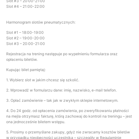
Slot #3 – 20:00-21:00
Slot #4 – 21:00-22:00
Harmonogram slotów pneumatycznych:
Slot #1 – 18:00-19:00
Slot #2 – 19:00-20:00
Slot #3 – 20:00-21:00
Rejestracja na trening następuje po wypełnieniu formularza oraz
opłaceniu biletów.
Kupując bilet pamiętaj:
1. Wybierz slot w jakim chcesz się szkolić.
2. Wprowadź w formularzu dane: imię, nazwisko, e-mail telefon.
3. Opłać zamówienie – tak jak w zwykłym sklepie internetowym.
4. Do 24 godz. od opłacenia zamówienia, po zweryfikowaniu płatności
na mejla otrzymasz fakturę, którą zachowaj do kontroli na treningu – jest
ona jednocześnie biletem wstępu.
5. Prosimy o przemyślane zakupy, gdyż nie zwracamy kosztów biletów
w przypadku nieobecności uczestnika – szczegóły w Regulaminie