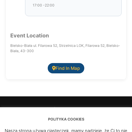
17:00 -22:00
Event Location
Bielsko-Biała ul. Filarowa 52, Strzelnica LOK, Filarowa 52, Bielsko-
Biała, 43-300
Find In Map
O Nas i zbrojowni słów kilka…
Regulamin portalu zbrojownia.ksskaut.pl
POLITYKA COOKIES
Polityka Cookies
Strona klubowa
Nasza strona używa ciasteczek, mamy nadzieję, że Ci to nie
Formularz kontaktowy