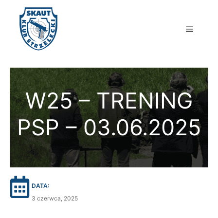
Główne
W25 – TRENING
PSP – 03.06.2025
DATA:
3 czerwca, 2025