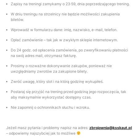
Zapisy na treningi zamykamy o 23:59, dnia poprzedzającego trening.
W dniu treningu na strzelnicy nie będzie możliwości zakupienia
biletów.
Wprowadź w formularzu dane: imię, nazwisko, e-mail, telefon.
Opłać zamówienie – tak jak w zwykłym sklepie internetowym.
Do 24 godz. od opłacenia zamówienia, po zweryfikowaniu płatności
na swój adres mail, otrzymasz fakturę.
Prosimy o rozważne dokonywanie zakupów, ponieważ nie
uwzględniamy zwrotów za zakupione bilety.
Zwróć uwagę, który slot i na którą godzinę wykupiłeś.
Postaraj się przyjść na trening przed godziną jego rozpoczęcia, tak
aby maksymalnie wykorzystać dostępny czas.
Nie zapomnij o ochronnikach słuchu i wzroku.
Jeżeli masz pytania i problemy napisz na adres:
zbrojownia@ksskaut.pl
– odpowiemy najszybciej jak to możliwe