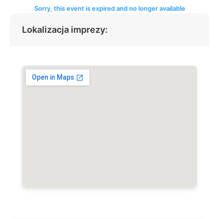
Sorry, this event is expired and no longer available
Lokalizacja imprezy: