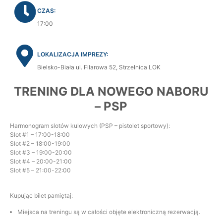
CZAS:
17:00
LOKALIZACJA IMPREZY:
Bielsko-Biała ul. Filarowa 52, Strzelnica LOK
TRENING DLA NOWEGO NABORU
– PSP
Harmonogram slotów kulowych (PSP – pistolet sportowy):
Slot #1 – 17:00-18:00
Slot #2 – 18:00-19:00
Slot #3 – 19:00-20:00
Slot #4 – 20:00-21:00
Slot #5 – 21:00-22:00
Kupując bilet pamiętaj:
Miejsca na treningu są w całości objęte elektroniczną rezerwacją.