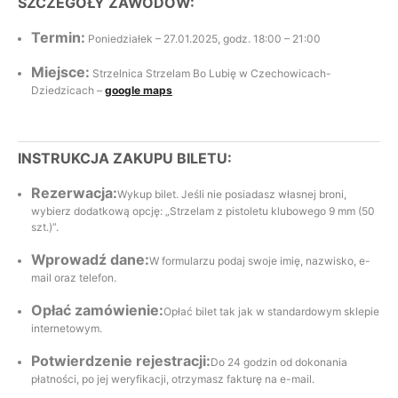
SZCZEGÓŁY ZAWODÓW:
Termin:
Poniedziałek – 27.01.2025, godz. 18:00 – 21:00
Miejsce:
Strzelnica Strzelam Bo Lubię w Czechowicach-
Dziedzicach –
google maps
INSTRUKCJA ZAKUPU BILETU:
Rezerwacja:
Wykup bilet. Jeśli nie posiadasz własnej broni,
wybierz dodatkową opcję: „Strzelam z pistoletu klubowego 9 mm (50
szt.)”.
Wprowadź dane:
W formularzu podaj swoje imię, nazwisko, e-
mail oraz telefon.
Opłać zamówienie:
Opłać bilet tak jak w standardowym sklepie
internetowym.
Potwierdzenie rejestracji:
Do 24 godzin od dokonania
płatności, po jej weryfikacji, otrzymasz fakturę na e-mail.