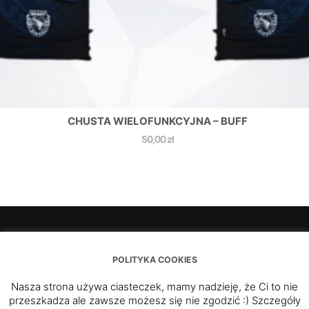
CHUSTA WIELOFUNKCYJNA – BUFF
50,00
zł
O Nas i zbrojowni słów kilka…
Regulamin portalu zbrojownia.ksskaut.pl
POLITYKA COOKIES
Polityka Cookies
Strona klubowa
Nasza strona używa ciasteczek, mamy nadzieję, że Ci to nie
Formularz kontaktowy
przeszkadza ale zawsze możesz się nie zgodzić :) Szczegóły