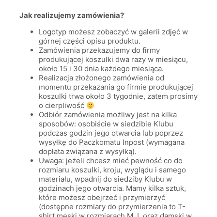
Jak realizujemy zamówienia?
Logotyp możesz zobaczyć w galerii zdjęć w
górnej części opisu produktu.
Zamówienia przekazujemy do firmy
produkującej koszulki dwa razy w miesiącu,
około 15 i 30 dnia każdego miesiąca.
Realizacja złożonego zamówienia od
momentu przekazania go firmie produkującej
koszulki trwa około 3 tygodnie, zatem prosimy
o cierpliwość
Odbiór zamówienia możliwy jest na kilka
sposobów: osobiście w siedzibie Klubu
podczas godzin jego otwarcia lub poprzez
wysyłkę do Paczkomatu Inpost (wymagana
dopłata związana z wysyłką).
Uwaga: jeżeli chcesz mieć pewność co do
rozmiaru koszulki, kroju, wyglądu i samego
materiału, wpadnij do siedziby Klubu w
godzinach jego otwarcia. Mamy kilka sztuk,
które możesz obejrzeć i przymierzyć
(dostępne rozmiary do przymierzenia to T-
shirt męski w rozmiarach M, L oraz damski w