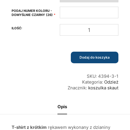
PODAJ NUMER KOLORU -
DOMYŚLNIE CZARNY (26)
ilość
Koszulka
bawełniana
KS
SKAUT
Dodaj do koszyka
SKU:
4394-3-1
Kategoria:
Odzież
Znacznik:
koszulka skaut
Opis
T-shirt z krótkim
rękawem wykonany z dzianiny